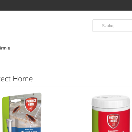
irmie
tect Home