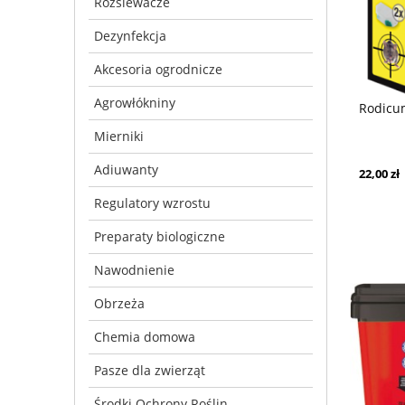
Rozsiewacze
Dezynfekcja
Akcesoria ogrodnicze
Agrowłókniny
Rodicu
Mierniki
Adiuwanty
22,00 zł
Regulatory wzrostu
Preparaty biologiczne
Nawodnienie
Obrzeża
Chemia domowa
Pasze dla zwierząt
Środki Ochrony Roślin