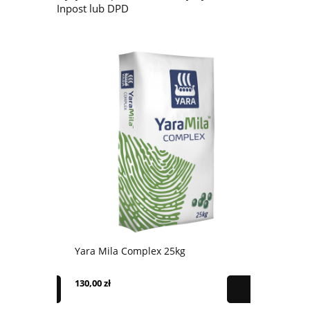
Inpost lub DPD
Yara Mila Complex 25kg
Nawóz do ro
130,00 zł
19,99 zł