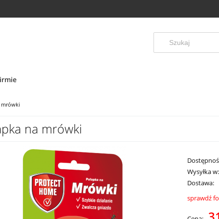
irmie
 mrówki
apka na mrówki
Dostępnoś
Wysyłka w
Dostawa:
sprawdź f
Cena ni
31
Cena: