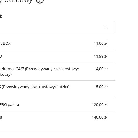
Cena nie zawiera ewentualnych kosztów
i:
płatności
t BOX
11,00 zł
D
11,99 zł
czkomat 24/7
(Przewidywany czas dostawy:
14,00 zł
oboczy)
S
(Przewidywany czas dostawy: 1 dzień
15,00 zł
SFBG paleta
120,00 zł
a
140,00 zł