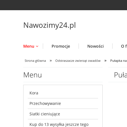
Nawozimy24.pl
Menu
Promocje
Nowości
O f
»
»
Strona główna
Odstraszacze zwierząt owadów
Pułapka na
Menu
Puł
Kora
Przechowywanie
Siatki cieniujące
Kup do 13 wysyłka jeszcze tego