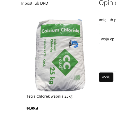
Opini
Inpost lub DPD
Imię lub 
Twoja opi
wyślij
Yara Mila 
Tetra Chlorek wapnia 25kg
130,00 zł
86,00 zł