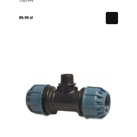
100-HV
89,99 zł