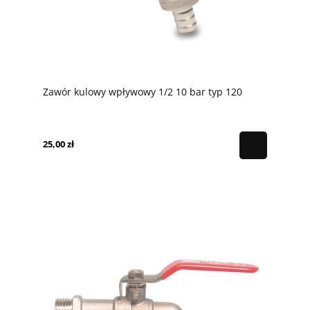
Zawór kulowy wpływowy 1/2 10 bar typ 120
25,00 zł