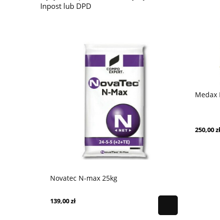
Inpost lub DPD
Medax 
250,00 z
Novatec N-max 25kg
Yara Mila 
139,00 zł
99,98 zł