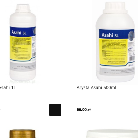
Asahi 1l
Arysta Asahi 500ml
ł
66,00 zł