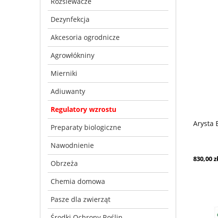
Rozsiewacze
Dezynfekcja
Akcesoria ogrodnicze
Agrowłókniny
Mierniki
Adiuwanty
Regulatory wzrostu
Arysta 
Preparaty biologiczne
Nawodnienie
830,00 z
Obrzeża
Chemia domowa
Pasze dla zwierząt
Środki Ochrony Roślin