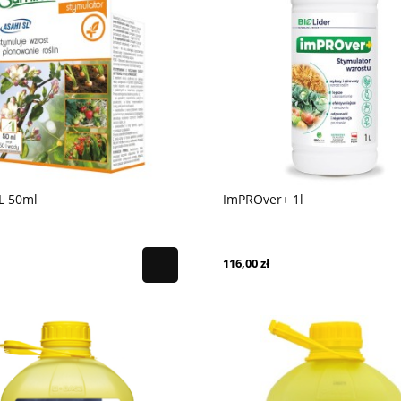
L 50ml
ImPROver+ 1l
116,00 zł