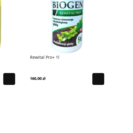
Rewital Pro+ 1l
160,00 zł
Yara Mila Complex 
Tetra Chlorek wapnia 25kg
130,00 zł
86,00 zł