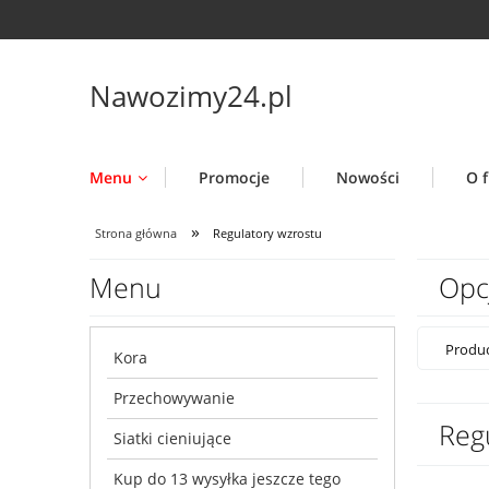
Nawozimy24.pl
Menu
Promocje
Nowości
O f
»
Strona główna
Regulatory wzrostu
Menu
Opc
Produc
Kora
Przechowywanie
Reg
Siatki cieniujące
Kup do 13 wysyłka jeszcze tego