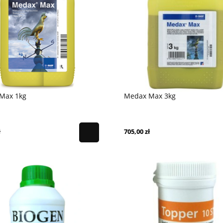
Max 1kg
Medax Max 3kg
ł
705,00 zł
Power NPK 20-7-10 25kg
Mocznik 25kg
87,00 zł