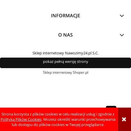
INFORMACJE
O NAS
Sklep internetowy Nawozimy24.pl S.C.
pokaż pełną wersję strony
Sklep internetowy Shoper.pl
Strona korzysta z plików cookies w celu realizacji usług i zgodnie z
Polityką Plików Cookies
. Możesz określić warunki przechowywania
lub dostępu do plików cookies w Twojej przeglądarce.