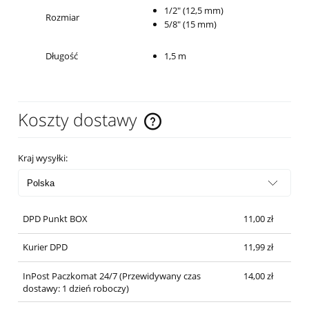
1/2" (12,5 mm)
Rozmiar
5/8" (15 mm)
Długość
1,5 m
Koszty dostawy
Cena nie zawiera ewentualnych kosztów płatności
Kraj wysyłki:
DPD Punkt BOX
11,00 zł
Kurier DPD
11,99 zł
InPost Paczkomat 24/7
(Przewidywany czas
14,00 zł
dostawy: 1 dzień roboczy)