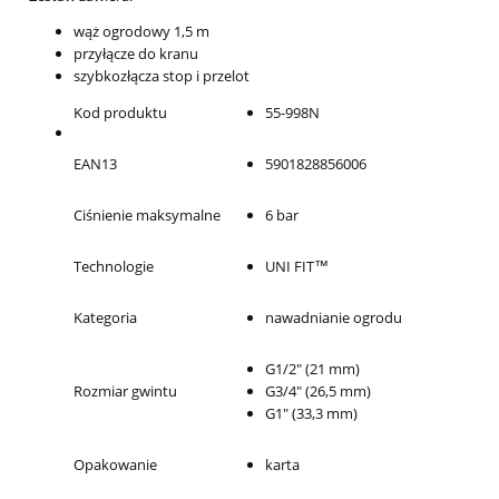
wąż ogrodowy 1,5 m
przyłącze do kranu
szybkozłącza stop i przelot
Kod produktu
55-998N
EAN13
5901828856006
Ciśnienie maksymalne
6 bar
Technologie
UNI FIT™
Kategoria
nawadnianie ogrodu
G1/2" (21 mm)
Rozmiar gwintu
G3/4" (26,5 mm)
G1" (33,3 mm)
Opakowanie
karta