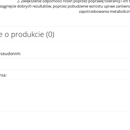
2. Zwiększenie odporności roślin poprzez poprawę tolerancji i ich
Osiągnięcie dobrych rezultatów, poprzez pobudzenie wzrostu upraw zarówn
zapotrzebowania metabolicz
e o produkcie (0)
pseudonim:
nia: