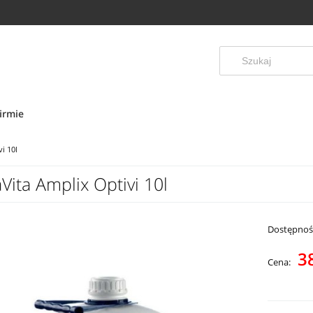
irmie
i 10l
Vita Amplix Optivi 10l
Dostępnoś
3
Cena: