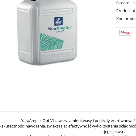
Ocena:
Producent
Kod produ
YaraAmplix OptiVi zawiera aminokwasy i peptydy w zrównoważo
 skuteczności nawożenia, zwiększając efektywność wykorzystania składnikó
i jego jakość.