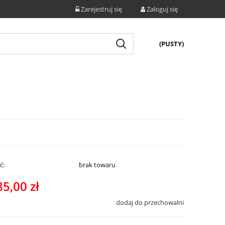
Zarejestruj się
Zaloguj się
(PUSTY)
ć:
brak towaru
85,00 zł
dodaj do przechowalni