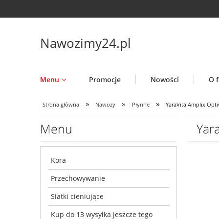
Nawozimy24.pl
Menu
Promocje
Nowości
O f
»
»
»
Strona główna
Nawozy
Płynne
YaraVita Amplix Optiv
Menu
Yara
Kora
Przechowywanie
Siatki cieniujące
Kup do 13 wysyłka jeszcze tego