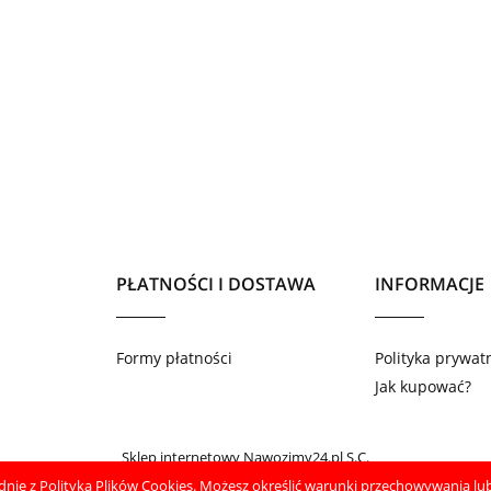
PŁATNOŚCI I DOSTAWA
INFORMACJE
Formy płatności
Polityka prywat
Jak kupować?
Sklep internetowy Nawozimy24.pl S.C.
odnie z
Polityką Plików Cookies
. Możesz określić warunki przechowywania lub