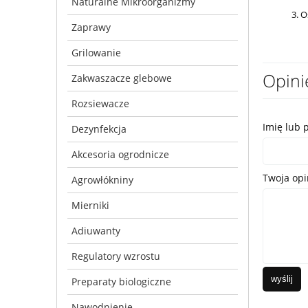
Naturalne Mikroorganizmy
3. 
Zaprawy
Grilowanie
Opini
Zakwaszacze glebowe
Rozsiewacze
Imię lub 
Dezynfekcja
Akcesoria ogrodnicze
Twoja opi
Agrowłókniny
Mierniki
Adiuwanty
Regulatory wzrostu
wyślij
Preparaty biologiczne
Nawodnienie