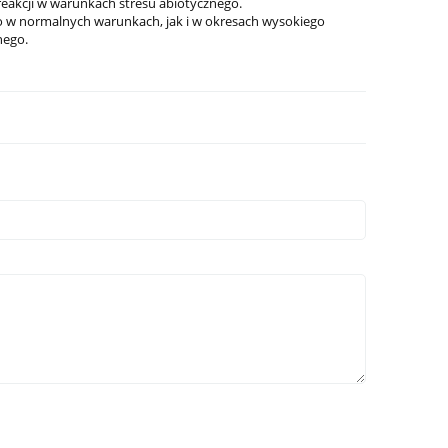
 reakcji w warunkach stresu abiotycznego.
o w normalnych warunkach, jak i w okresach wysokiego
nego.