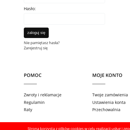
Hasło:
zaloguj się
Nie pamiętasz hasła?
Zarejestruj się
POMOC
MOJE KONTO
Zwroty i reklamacje
Twoje zamówienia
Regulamin
Ustawienia konta
Raty
Przechowalnia
Strona korzysta z plików cookies w celu realizacji usług i zg