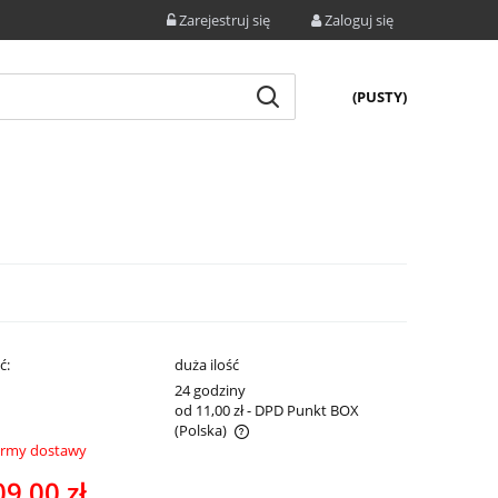
Zarejestruj się
Zaloguj się
(PUSTY)
ć:
duża ilość
:
24 godziny
od 11,00 zł
- DPD Punkt BOX
(Polska)
ormy dostawy
e zawiera ewentualnych kosztów
09,00 zł