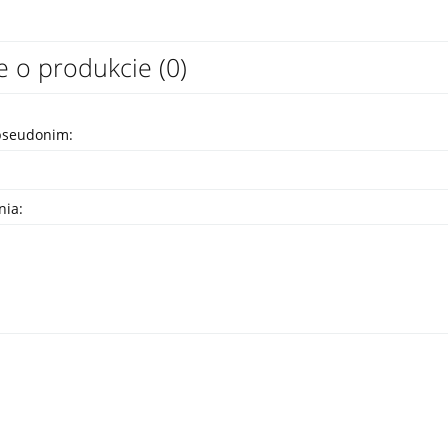
e o produkcie (0)
pseudonim:
nia: