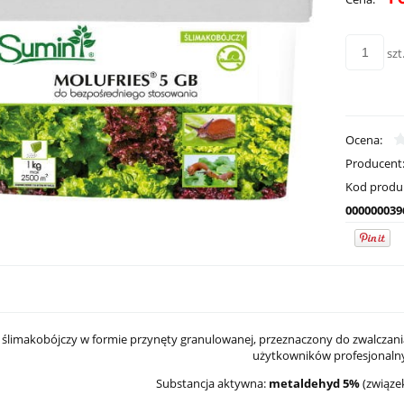
płatnoś
szt
Ocena:
Producent
Kod produ
000000039
 ślimakobójczy w formie przynęty granulowanej, przeznaczony do zwalczani
użytkowników profesjonaln
Substancja aktywna:
metaldehyd 5%
(związe