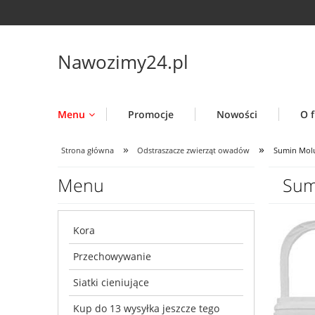
Nawozimy24.pl
Menu
Promocje
Nowości
O f
»
»
Strona główna
Odstraszacze zwierząt owadów
Sumin Moluf
Menu
Sum
Kora
Przechowywanie
Siatki cieniujące
Kup do 13 wysyłka jeszcze tego