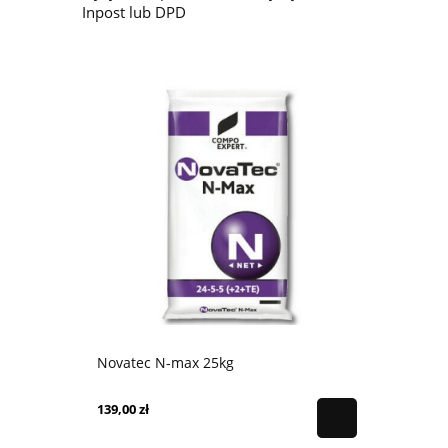
Inpost lub DPD
Novatec N-max 25kg
Sól Kłodaw
139,00 zł
33,00 zł