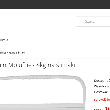
irmie
ries 4kg na ślimaki
in Molufries 4kg na ślimaki
Dostępnoś
Wysyłka w
Dostawa:
sprawdź f
Cena ni
1
Cena: