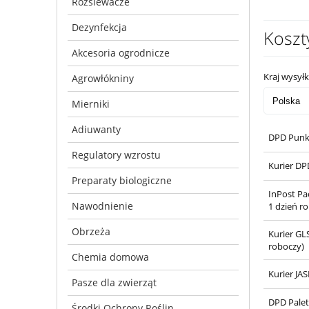
Rozsiewacze
Dezynfekcja
Koszt
Akcesoria ogrodnicze
Kraj wysyłk
Agrowłókniny
Mierniki
Adiuwanty
DPD Punk
Regulatory wzrostu
Kurier DP
Preparaty biologiczne
InPost Pa
Nawodnienie
1 dzień r
Obrzeża
Kurier GL
roboczy)
Chemia domowa
Kurier JA
Pasze dla zwierząt
DPD Palet
Środki Ochrony Roślin