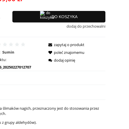
ci
.
DO KOSZYKA
dodaj do przechowalni
zapytaj o produkt
:
Sumin
poleć znajomemu
ktu:
dodaj opinię
6_20250227012707
a ślimaków nagich, przeznaczony jest do stosowania przez
ych.
k z grupy aldehydów).