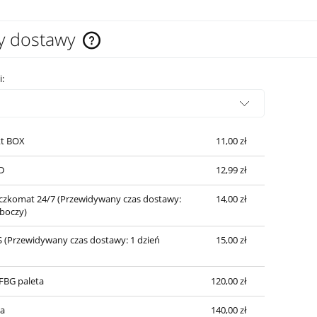
y dostawy
Cena nie zawiera ewentualnych kosztów
i:
płatności
t BOX
11,00 zł
D
12,99 zł
czkomat 24/7
(Przewidywany czas dostawy:
14,00 zł
oboczy)
S
(Przewidywany czas dostawy: 1 dzień
15,00 zł
SFBG paleta
120,00 zł
a
140,00 zł