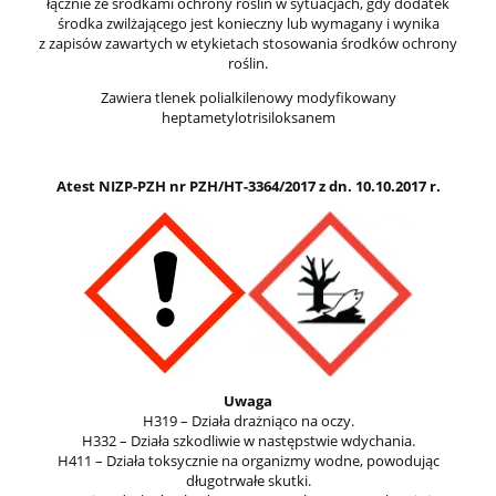
łącznie ze środkami ochrony roślin w sytuacjach, gdy dodatek
środka zwilżającego jest konieczny lub wymagany i wynika
z zapisów zawartych w etykietach stosowania środków ochrony
roślin.
Zawiera tlenek polialkilenowy modyfikowany
heptametylotrisiloksanem
Atest NIZP-PZH nr PZH/HT-3364/2017 z dn. 10.10.2017 r.
Uwaga
H319 – Działa drażniąco na oczy.
H332 – Działa szkodliwie w następstwie wdychania.
H411 – Działa toksycznie na organizmy wodne, powodując
długotrwałe skutki.