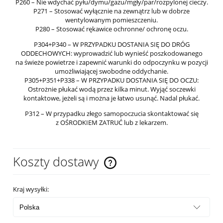
P260 – Nie wdychać pyłu/dymu/gazu/mgły/par/rozpylonej cieczy.
P271 – Stosować wyłącznie na zewnątrz lub w dobrze
wentylowanym pomieszczeniu.
P280 – Stosować rękawice ochronne/ ochronę oczu.
P304+P340 – W PRZYPADKU DOSTANIA SIĘ DO DRÓG
ODDECHOWYCH: wyprowadzić lub wynieść poszkodowanego
na świeże powietrze i zapewnić warunki do odpoczynku w pozycji
umożliwiającej swobodne oddychanie.
P305+P351+P338 – W PRZYPADKU DOSTANIA SIĘ DO OCZU:
Ostrożnie płukać wodą przez kilka minut. Wyjąć soczewki
kontaktowe, jeżeli są i można je łatwo usunąć. Nadal płukać.
P312 – W przypadku złego samopoczucia skontaktować się
z OŚRODKIEM ZATRUĆ lub z lekarzem.
Koszty dostawy
Cena nie zawiera ewentualnych kosztów płatności
Kraj wysyłki: