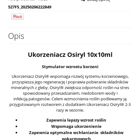
527F5_20250206222849
Opis
Ukorzeniacz Osiryl 10x10ml
Stymulator wzrostu korzeni
Ukorzeniacz Osiryl® wspomaga rozwój systemu korzeniowego,
przyspiesza jego regenerację i poprawia pobieranie składników
mineralnych z gleby. Osiryl® zwiększa odporność roślin na stres
spowodowany przesadzaniem, niedoborem wody i
infekcją patogenów. Celem wzmocnienia roślin podlewamy ją
przygotowanym roztworem z dodatkiem Ukorzeniacz Osiryl® 2-3
razy w sezonie.
Zapewnia lepszy wzrost roślin
Wspomaga ukorzenienie
Zapewnia optymalne wchłanianie składników
pokarmowych