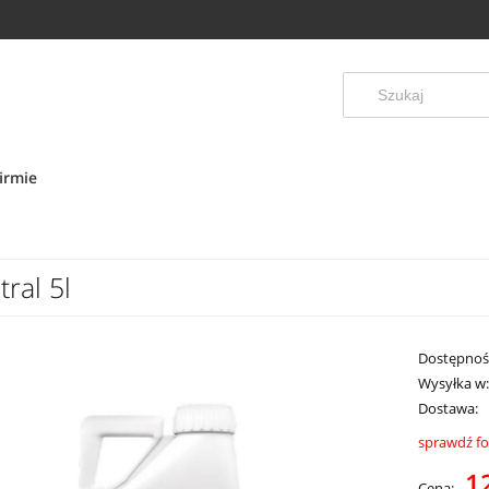
irmie
ral 5l
Dostępnoś
Wysyłka w
Dostawa:
sprawdź f
Cena ni
1
Cena: