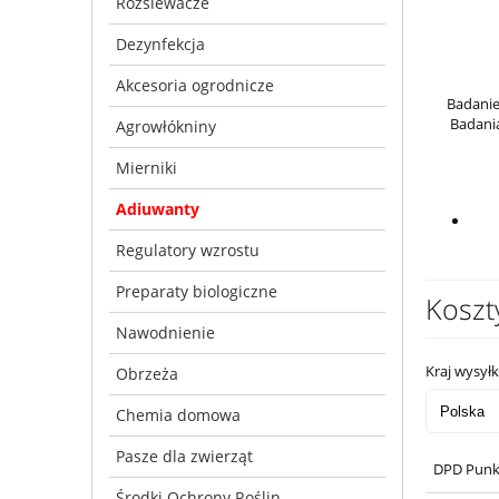
Rozsiewacze
Dezynfekcja
Akcesoria ogrodnicze
Badanie
Badani
Agrowłókniny
Mierniki
Adiuwanty
Regulatory wzrostu
Preparaty biologiczne
Koszt
Nawodnienie
Kraj wysyłk
Obrzeża
Chemia domowa
Pasze dla zwierząt
DPD Punk
Środki Ochrony Roślin