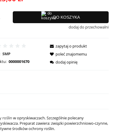
ci
.
DO KOSZYKA
dodaj do przechowalni
zapytaj o produkt
:
SMP
poleć znajomemu
ktu:
0000001670
dodaj opinię
 roślin
w opryskiwaczach. Szczególnie polecany
yskiwacza. Preparat zawiera: związki powierzchniowo-czynne,
aktywne środków ochrony roślin.