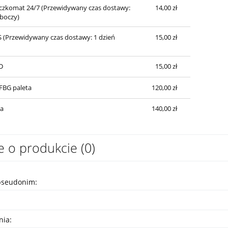
czkomat 24/7
(Przewidywany czas dostawy:
14,00 zł
oboczy)
S
(Przewidywany czas dostawy: 1 dzień
15,00 zł
D
15,00 zł
SFBG paleta
120,00 zł
a
140,00 zł
e o produkcie (0)
pseudonim:
nia: