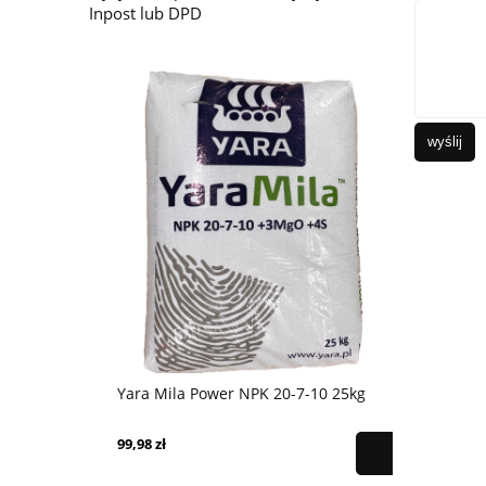
Inpost lub DPD
wyślij
Yara Mila Power NPK 20-7-10 25kg
Sól Kłodaw
99,98 zł
33,00 zł