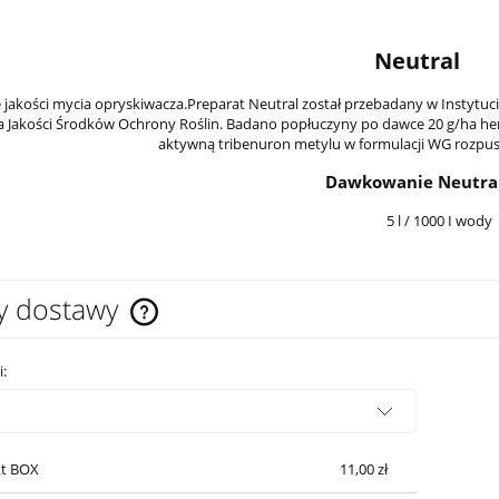
Neutral
 jakości mycia opryskiwacza.Preparat Neutral został przebadany w Instytu
a Jakości Środków Ochrony Roślin. Badano popłuczyny po dawce 20 g/ha he
aktywną tribenuron metylu w formulacji WG rozpus
Dawkowanie Neutral
5 l / 1000 I wody
y dostawy
Cena nie zawiera ewentualnych kosztów
i:
płatności
t BOX
11,00 zł