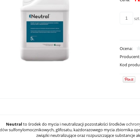
płatnoś
szt
Ocena:
Producent
Kod produ
Neutral
to środek do mycia i neutralizacji pozostałości środków
ochrony
ydów
sulfonylomocznikowych, glifosatu, każdorazowego mycia zbiornika opr
związki neutralizujące oraz rozpuszczające substancje 