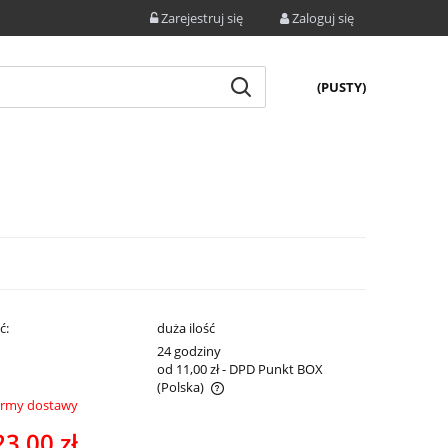
Zarejestruj się
Zaloguj się
(PUSTY)
ć:
duża ilość
:
24 godziny
od 11,00 zł
- DPD Punkt BOX
(Polska)
ormy dostawy
e zawiera ewentualnych kosztów
23,00 zł