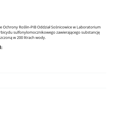
cie Ochrony Roślin-PIB Oddział Sośnicowice w Laboratorium
rbicydu sulfonylomocznikowego zawierającego substancję
zczoną w 200 litrach wody.
: