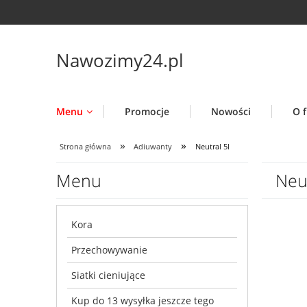
Nawozimy24.pl
Menu
Promocje
Nowości
O f
»
»
Strona główna
Adiuwanty
Neutral 5l
Menu
Neut
Kora
Przechowywanie
Siatki cieniujące
Kup do 13 wysyłka jeszcze tego