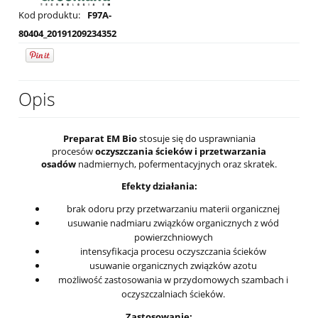
Kod produktu:
F97A-
80404_20191209234352
Opis
Preparat EM
Bio
stosuje się do usprawniania
procesów
oczyszczania ścieków i przetwarzania
osadów
nadmiernych, pofermentacyjnych oraz skratek.
Efekty działania:
brak odoru przy przetwarzaniu materii organicznej
usuwanie nadmiaru związków organicznych z wód
powierzchniowych
intensyfikacja procesu oczyszczania ścieków
usuwanie organicznych związków azotu
możliwość zastosowania w przydomowych szambach i
oczyszczalniach ścieków.
Zastosowanie: