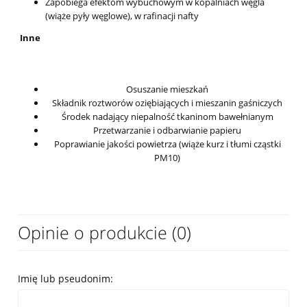
Zapobiega efektom wybuchowym w kopalniach węgla
(wiąże pyły węglowe), w rafinacji nafty
Inne
Osuszanie mieszkań
Składnik roztworów oziębiających i mieszanin gaśniczych
Środek nadający niepalność tkaninom bawełnianym
Przetwarzanie i odbarwianie papieru
Poprawianie jakości powietrza (wiąże kurz i tłumi cząstki
PM10)
Opinie o produkcie (0)
Imię lub pseudonim: