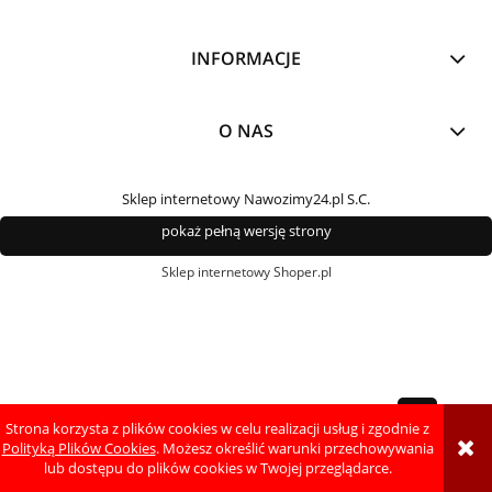
INFORMACJE
O NAS
Sklep internetowy Nawozimy24.pl S.C.
pokaż pełną wersję strony
Sklep internetowy Shoper.pl
Strona korzysta z plików cookies w celu realizacji usług i zgodnie z
Polityką Plików Cookies
. Możesz określić warunki przechowywania
lub dostępu do plików cookies w Twojej przeglądarce.