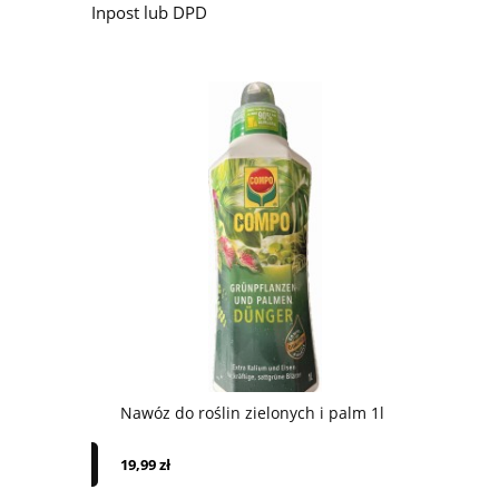
Inpost lub DPD
0 25kg
Novatec N
Nawóz do roślin zielonych i palm 1l
139,00 zł
19,99 zł