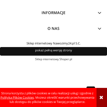
INFORMACJE
O NAS
Sklep internetowy Nawozimy24.pl S.C.
pokaż pełną wersję strony
Sklep internetowy Shoper.pl
Strona korzysta z plików cookies w celu realizacji usług i zgodnie z
Polityką Plików Cookies
. Możesz określić warunki przechowywania
lub dostępu do plików cookies w Twojej przeglądarce.